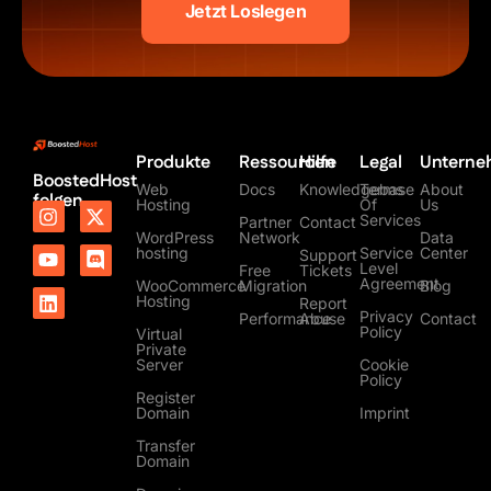
Jetzt Loslegen
Produkte
Ressourcen
Hilfe
Legal
Untern
BoostedHost
Web
Docs
Knowledgebase
Terms
About
folgen
Hosting
Of
Us
I
Y
L
X
D
Services
Partner
Contact
n
o
i
-
i
WordPress
Network
Data
s
u
n
t
s
hosting
Service
Center
Support
t
t
k
w
c
Level
Free
Tickets
Agreement
a
u
e
i
o
WooCommerce
Migration
Blog
Hosting
Report
g
b
d
t
r
Privacy
Performance
Abuse
Contact
r
e
i
t
d
Policy
Virtual
a
n
e
Private
m
r
Server
Cookie
Policy
Register
Domain
Imprint
Transfer
Domain