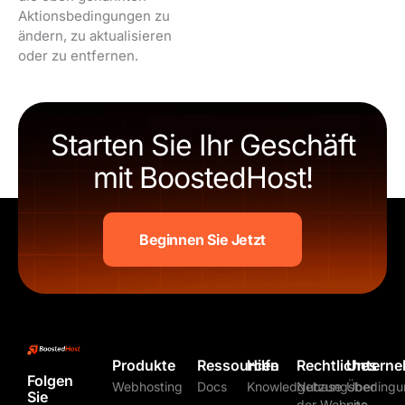
Aktionsbedingungen zu
ändern, zu aktualisieren
oder zu entfernen.
Starten Sie Ihr Geschäft
mit BoostedHost!
Beginnen Sie Jetzt
Produkte
Ressourcen
Hilfe
Rechtliches
Untern
Folgen
Webhosting
Docs
Knowledgebase
Nutzungsbedingu
Über
Sie
der Website
uns