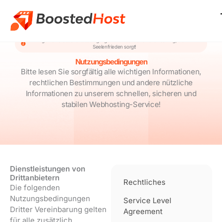
Zum
Inhalt
springen
Allgemeine Geschäftsbedingungen und rechtliche Vereinbarung, die für
Seelenfrieden sorgt!
Nutzungsbedingungen
Bitte lesen Sie sorgfältig alle wichtigen Informationen,
rechtlichen Bestimmungen und andere nützliche
Informationen zu unserem schnellen, sicheren und
stabilen Webhosting-Service!
Dienstleistungen von
Drittanbietern
Rechtliches
Die folgenden
Nutzungsbedingungen
Service Level
Dritter Vereinbarung gelten
Agreement
für alle zusätzlich