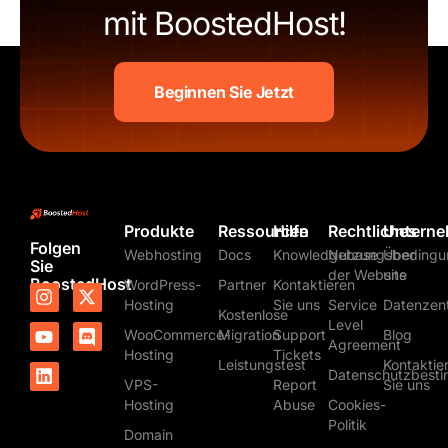
mit BoostedHost!
Beginnen Sie Jetzt
Produkte
Ressourcen
Hilfe
Rechtliches
Untern
Folgen
Webhosting
Docs
Knowledgebase
Nutzungsbedingu
Über
Sie
der Website
uns
BoostedHost
WordPress-
Partner
Kontaktieren
I
Y
L
X
D
Hosting
Sie uns
Service
Datenzen
n
o
i
-
i
Kostenlose
s
u
n
t
s
Level
WooCommerce-
Migration
Support
Blog
t
t
k
w
c
Agreement
Hosting
Tickets
a
u
e
i
o
Leistungstest
Kontaktie
Datenschutzbest
g
b
d
t
r
VPS-
Report
Sie uns
r
e
i
t
d
Hosting
Abuse
Cookies-
a
n
e
Politik
m
r
Domain