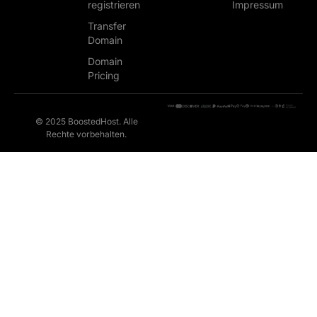
registrieren
Impressum
Transfer
Domain
Domain
Pricing
© 2025 BoostedHost. Alle
Rechte vorbehalten.