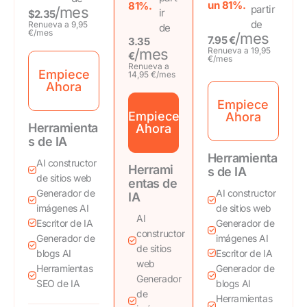
un 81%.
81%.
partir
/mes
ir
$2.35
de
Renueva a 9,95
de
€/mes
/mes
7.95 €
3.35
/mes
Renueva a 19,95
€
€/mes
Renueva a
Empiece
14,95 €/mes
Ahora
Empiece
Empiece
Ahora
Herramienta
Ahora
s de IA
Herramienta
AI constructor
Herrami
s de IA
de sitios web
entas de
Generador de
AI constructor
IA
imágenes AI
de sitios web
AI
Escritor de IA
Generador de
constructor
Generador de
imágenes AI
de sitios
blogs AI
Escritor de IA
web
Herramientas
Generador de
Generador
SEO de IA
blogs AI
de
Herramientas