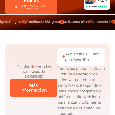
Planes
tuita
Certificado SSL gratuito
Utilizamos cPanel
Asistencia 24/7
Dominio lib
AI Website Builder
para WordPress
Consiga
IA
con todos
Todos los planes incluyen
sus planes de
Orbit, tu generador de
alojamiento
sitios web de AI para
Más
WordPress. Responde a
Información
unas pocas preguntas y
obtén un sitio web listo
para lanzar y totalmente
editable en cuestión de
segundos.