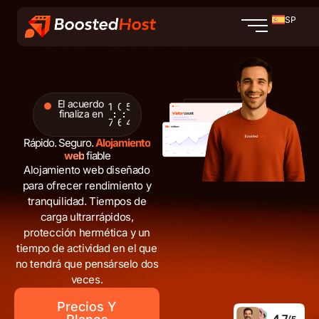
Ir
SP
al
contenido
El acuerdo
1
0
5
finaliza en
7
6
2
Rápido. Seguro.
Alojamiento
web
fiable
Alojamiento web diseñado
para ofrecer rendimiento y
tranquilidad. Tiempos de
carga ultrarrápidos,
protección hermética y un
tiempo de actividad en el que
no tendrá que pensárselo dos
veces.
Precios Y