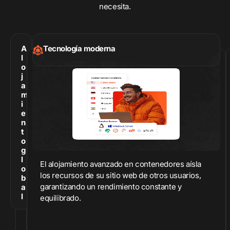
necesita.
mundo
Copias de
seguridad
gratuitas
A
Tecnología moderna
Incluye
l
o
copias de
j
seguridad
a
remotas
m
diarias
i
e
Asistencia
n
experta
t
24/7
o
g
l
El alojamiento avanzado en contenedores aísla
o
los recursos de su sitio web de otros usuarios,
b
garantizando un rendimiento constante y
a
l
equilibrado.