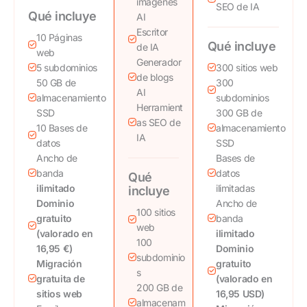
imágenes
SEO de IA
Qué incluye
AI
Escritor
10 Páginas
Qué incluye
de IA
web
Generador
5 subdominios
300 sitios web
de blogs
50 GB de
300
AI
almacenamiento
subdominios
Herramient
SSD
300 GB de
as SEO de
10 Bases de
almacenamiento
IA
datos
SSD
Ancho de
Bases de
banda
datos
Qué
ilimitado
ilimitadas
incluye
Dominio
Ancho de
100 sitios
gratuito
banda
web
(valorado en
ilimitado
100
16,95 €)
Dominio
subdominio
Migración
gratuito
s
gratuita de
(valorado en
200 GB de
sitios web
16,95 USD)
almacenam