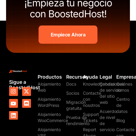
¡Empieza tu negocio
con BoostedHost!
Empiece Ahora
Productos
Recursos
Ayuda
Legal
Empres
Sigue a
Alojamiento
Docs
Knowledgebase
Condiciones
Quiénes
BoostedHost
I
Y
L
X
D
web
de servicio
somos
Socios
Contacte
n
o
i
-
i
del sitio
Alojamiento
con
Centro
s
u
n
t
s
Migración
web
t
t
k
w
c
WordPress
nosotros
de
gratuita
a
u
e
i
o
Acuerdo
datos
Alojamiento
Support
g
b
d
t
r
Prueba de
de nivel
WooCommerce
Tickets
Blog
r
e
i
t
d
rendimiento
de
a
n
e
Alojamiento
Report
servicio
Contacte
m
r
VPS
Abuse
con