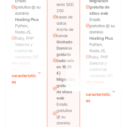
Emails
Migración
iento SSD
gratuitos @ su
gratuita de
200
dominio
sitios web
bases de
Hosting Plus
Emails
datos
Python,
gratuitos @ su
Ancho de
Node.JS,
dominio
banda
Ruby, PHP
Hosting Plus
ilimitado
Selector y
Python,
Dominio
control de
Node.JS,
gratuito
versiones GIT
Ruby, PHP
(valorado
Ver todas
La
elección
Selector y
en 16,95
las
de la
control de
€)
característic
ubicación del
versiones GIT
Migración
as
centro de
Ver todas
La
elección
gratuita
datos
incluye
las
de la
de sitios
opciones en
característic
ubicación del
web
todo el mundo
as
centro de
Emails
Copias de
datos
incluye
gratuitos
seguridad
opciones en
@ su
gratuitas
todo el mundo
dominio
Incluye copias
Copias de