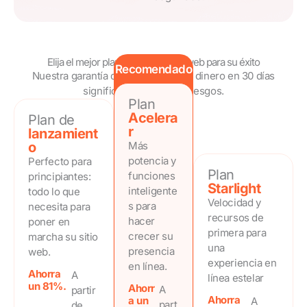
Elija el mejor plan de alojamiento web para su éxito
Recomendado
Nuestra garantía de devolución del dinero en 30 días
significa que no corre riesgos.
Plan
Acelera
Plan de
r
lanzamient
o
Más
potencia y
Perfecto para
Plan
funciones
principiantes:
Starlight
inteligente
todo lo que
Velocidad y
s para
necesita para
recursos de
hacer
poner en
primera para
crecer su
marcha su sitio
una
presencia
web.
experiencia en
en línea.
Ahorra
A
línea estelar
un 81%.
Ahorr
A
partir
Ahorra
a un
A
part
de