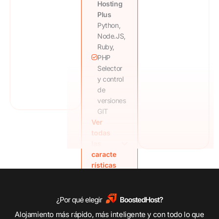
Hosting
de seguridad
seguridad
Plus
remotas
gratuitas
Python,
semanales
Incluye copias
Node.JS,
Asistencia
de seguridad
Ruby,
experta 24/7
remotas
PHP
diarias
Selector
Asistencia
y control
experta 24/7
de
versiones
GIT
Ver
La
todas
elección
las
de la
caracte
ubicación
rísticas
del
centro de
datos
incluye
¿Por qué elegir
BoostedHost?
opciones
Alojamiento más rápido, más inteligente y con todo lo que
en todo el