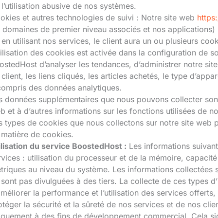
 l’utilisation abusive de nos systèmes.
okies et autres technologies de suivi : Notre site web
https
s domaines de premier niveau associés et nos applications) u
 en utilisant nos services, le client aura un ou plusieurs coo
utilisation des cookies est activée dans la configuration de 
ostedHost d’analyser les tendances, d’administrer notre si
 client, les liens cliqués, les articles achetés, le type d’appa
compris des données analytiques.
s données supplémentaires que nous pouvons collecter sont li
b et à d’autres informations sur les fonctions utilisées de n
s types de cookies que nous collectons sur notre site web p
 matière de cookies.
ilisation du service BoostedHost :
Les informations suivante
rvices : utilisation du processeur et de la mémoire, capacit
triques au niveau du système. Les informations collectées so
 sont pas divulguées à des tiers. La collecte de ces types d
améliorer la performance et l’utilisation des services offerts,
otéger la sécurité et la sûreté de nos services et de nos clie
iquement à des fins de développement commercial. Cela signi