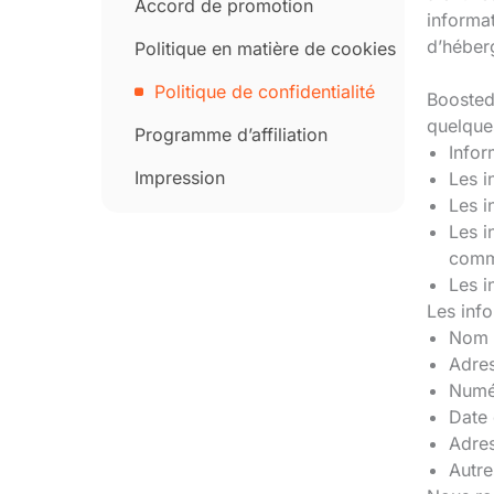
Accord de promotion
informat
d’héber
Politique en matière de cookies
Politique de confidentialité
BoostedH
quelques
Programme d’affiliation
Infor
Impression
Les i
Les i
Les i
commu
Les i
Les info
Nom
Adres
Numé
Date 
Adres
Autre