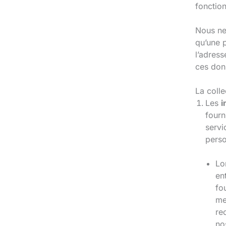
fonctio
Nous ne
qu’une 
l’adres
ces don
La colle
Les
i
fourn
servi
perso
Lo
en
fo
me
re
no