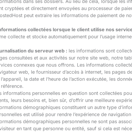
formations dans ses dossiers. Au lieu de cela, lorsque les i
nt cryptées et directement envoyées au processeur de paieme
ostedHost peut extraire les informations de paiement de no
nformations collectées lorsque le client utilise nos servic
me collecte et stocke automatiquement pour l’usage interne 
urnalisation du serveur web :
les informations sont collect
ges consultées et aux activités sur notre site web, notre tab
rvices connexes que nous offrons. Les informations collectée
vigateur web, le fournisseur d’accès à internet, les pages de
 l’appareil, la date et l’heure de l’action exécutée, les donn
 référence.
s informations personnelles en question sont collectées p
ients, leurs besoins et, bien sûr, d’offrir une meilleure expér
formations démographiques constituent un autre type d’info
rsonnelles est utilisé pour rendre l’expérience de navigation
formations démographiques personnelles ne sont pas associé
 visiteur en tant que personne ou entité, sauf si cela est n