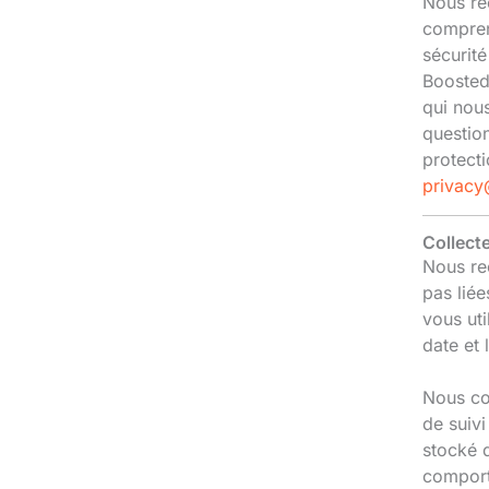
Nous rec
compren
sécurité
Boosted
qui nous
questio
protect
privac
Collect
Nous rec
pas lié
vous uti
date et 
Nous col
de suivi
stocké d
comport