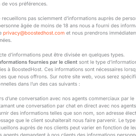
n de vos préférences.
 recueillons pas sciemment d’informations auprès de perso
personne âgée de moins de 18 ans nous a fourni des informa
se
privacy@boostedhost.com
et nous prendrons immédiatem
nées.
cte d’informations peut être divisée en quelques types.
nformations fournies par le client
sont le type d’informatio
ies à BoostedHost. Ces informations sont nécessaires lorsque 
ces que nous offrons. Sur notre site web, vous serez spécif
nnelles dans l’un des cas suivants :
rs d’une conversation avec nos agents commerciaux par le bi
tamant une conversation par chat en direct avec nos agents
urnir des informations telles que son nom, son adresse élec
ssage que le client souhaiterait nous faire parvenir. Le typ
cueillons auprès de nos clients peut varier en fonction de 
s agents demandent à nos clients des informations personnel