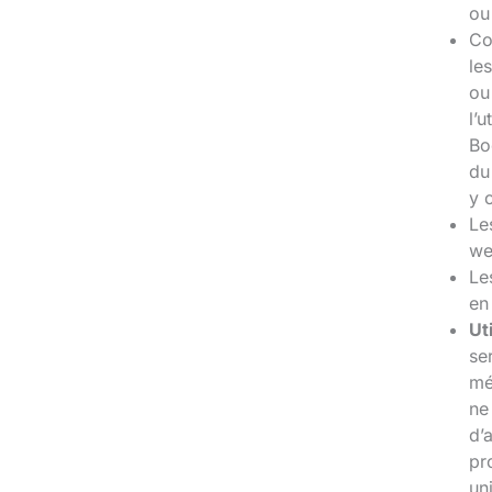
ou
Co
le
ou
l’
Bo
du
y 
Le
we
Le
en
Ut
se
mé
ne
d’
pr
un