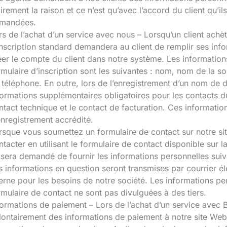
airement la raison et ce n’est qu’avec l’accord du client qu’i
mandées.
rs de l’achat d’un service avec nous – Lorsqu’un client ach
inscription standard demandera au client de remplir ses inf
éer le compte du client dans notre système. Les information
rmulaire d’inscription sont les suivantes : nom, nom de la s
 téléphone. En outre, lors de l’enregistrement d’un nom de do
formations supplémentaires obligatoires pour les contacts du
ntact technique et le contact de facturation. Ces informatio
enregistrement accrédité.
rsque vous soumettez un formulaire de contact sur notre si
ntacter en utilisant le formulaire de contact disponible sur 
i sera demandé de fournir les informations personnelles sui
s informations en question seront transmises par courrier éle
terne pour les besoins de notre société. Les informations pe
rmulaire de contact ne sont pas divulguées à des tiers.
formations de paiement – Lors de l’achat d’un service avec Bo
lontairement des informations de paiement à notre site We