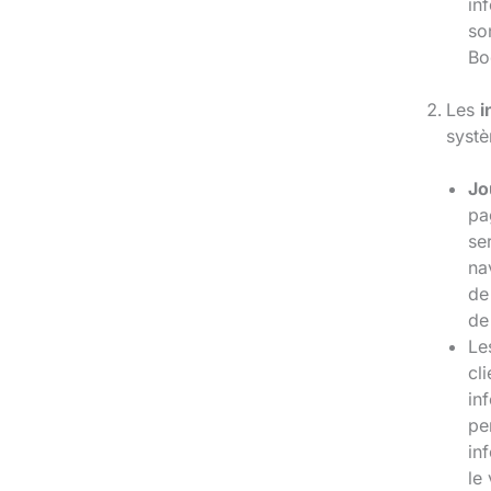
in
so
Bo
Les
i
systè
Jo
pa
se
na
de
de
Le
cl
in
pe
in
le