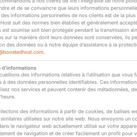
ommandons à nos clients de lire l’intégralité de notre polit
dre et de se convaincre que leurs informations personnelle
 des informations personnelles de nos clients est de la plus
Host suit des normes bien établies et généralement accept
 est soumise soit bien protégée pendant la transmission ains
ns sur la manière dont leurs données sont conservées, ils p
ion des données ou à notre équipe d’assistance à la protect
y@boostedhost.com
.
e d'informations
ueillons des informations relatives à l’utilisation que vous 
es à des données personnelles identifiables. Ces informatio
lisez nos services et peuvent contenir des métadonnées, des 
l’heure.
lectons des informations à partir de cookies, de balises we
 similaires utilisées sur notre site web. Nous envoyons un 
ans le navigateur web actuellement utilisé sur votre apparei
ement de navigation et de créer facilement un profil pour 