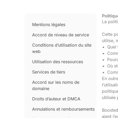
Politiqu
La polit
Mentions légales
Cette po
Accord de niveau de service
utilise,
Conditions d’utilisation du site
Quel 
web
Comme
Pourq
Utilisation des ressources
Où st
Services de tiers
Comme
En outre
Accord sur les noms de
l’utilis
domaine
politiqu
utilisée
Droits d’auteur et DMCA
Annulations et remboursements
BoostedH
aient l’