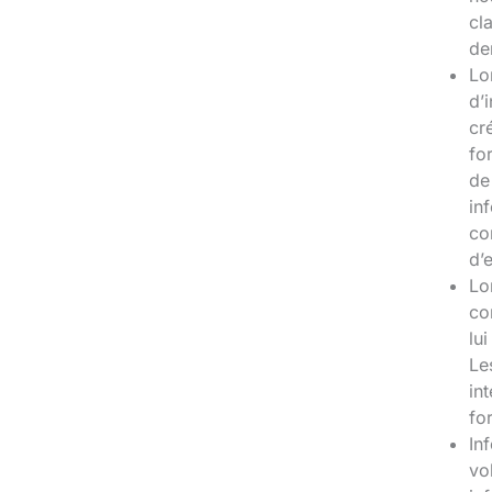
cl
de
Lo
d’
cr
fo
de
in
co
d’
Lo
co
lu
Le
in
fo
In
vo