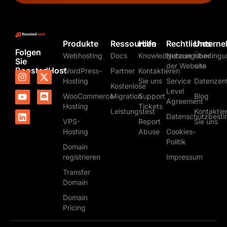
Produkte
Ressourcen
Hilfe
Rechtliches
Untern
Folgen
Webhosting
Docs
Knowledgebase
Nutzungsbedingu
Über
Sie
der Website
uns
BoostedHost
WordPress-
Partner
Kontaktieren
I
Y
L
X
D
Hosting
Sie uns
Service
Datenzen
n
o
i
-
i
Kostenlose
s
u
n
t
s
Level
WooCommerce-
Migration
Support
Blog
t
t
k
w
c
Agreement
Hosting
Tickets
a
u
e
i
o
Leistungstest
Kontaktie
Datenschutzbest
g
b
d
t
r
VPS-
Report
Sie uns
r
e
i
t
d
Hosting
Abuse
Cookies-
a
n
e
Politik
m
r
Domain
registrieren
Impressum
Transfer
Domain
Domain
Pricing