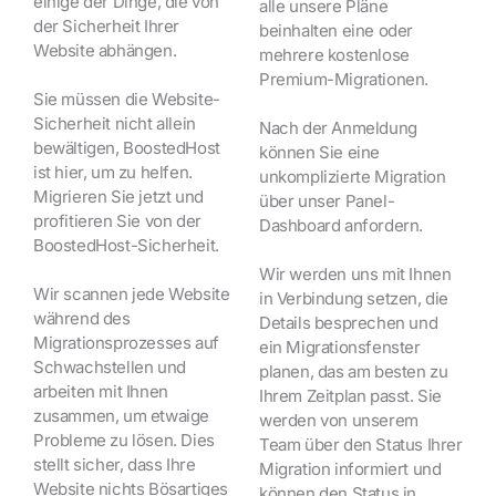
einige der Dinge, die von
alle unsere Pläne
der Sicherheit Ihrer
beinhalten eine oder
Website abhängen.
mehrere kostenlose
Premium-Migrationen.
Sie müssen die Website-
Sicherheit nicht allein
Nach der Anmeldung
bewältigen, BoostedHost
können Sie eine
ist hier, um zu helfen.
unkomplizierte Migration
Migrieren Sie jetzt und
über unser Panel-
profitieren Sie von der
Dashboard anfordern.
BoostedHost-Sicherheit.
Wir werden uns mit Ihnen
Wir scannen jede Website
in Verbindung setzen, die
während des
Details besprechen und
Migrationsprozesses auf
ein Migrationsfenster
Schwachstellen und
planen, das am besten zu
arbeiten mit Ihnen
Ihrem Zeitplan passt. Sie
zusammen, um etwaige
werden von unserem
Probleme zu lösen. Dies
Team über den Status Ihrer
stellt sicher, dass Ihre
Migration informiert und
Website nichts Bösartiges
können den Status in