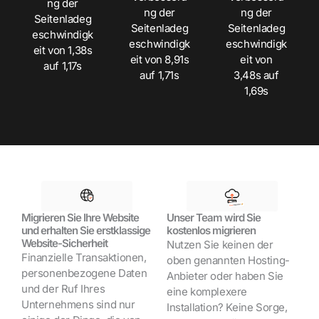
ng der
ng der
ng der
Seitenladeg
Seitenladeg
Seitenladeg
eschwindigk
eschwindigk
eschwindigk
eit von 1,38s
eit von 8,91s
eit von
auf 1,17s
auf 1,71s
3,48s auf
1,69s
Migrieren Sie Ihre Website
Unser Team wird Sie
und erhalten Sie erstklassige
kostenlos migrieren
Website-Sicherheit
Nutzen Sie keinen der
Finanzielle Transaktionen,
oben genannten Hosting-
personenbezogene Daten
Anbieter oder haben Sie
und der Ruf Ihres
eine komplexere
Unternehmens sind nur
Installation? Keine Sorge,