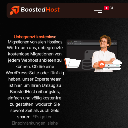
Zum
CH
Inhalt
springen
Unbegrenzt kostenlose
Migrationen von allen Hostings
Wir freuen uns, unbegrenzte
kostenlose Migrationen von
jedem Webhost anbieten zu
können. Ob Sie eine
WordPress-Seite oder fünfzig
haben, unser Expertenteam
ist hier, um Ihren Umzug zu
BoostedHost reibungslos,
einfach und völlig kostenfrei
zu gestalten, wodurch Sie
sowohl Zeit als auch Geld
sparen.
*Es gelten
Einschränkungen, siehe