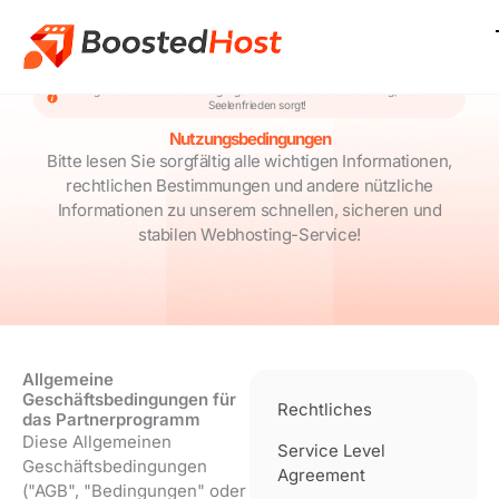
Zum
Inhalt
springen
Allgemeine Geschäftsbedingungen und rechtliche Vereinbarung, die für
Seelenfrieden sorgt!
Nutzungsbedingungen
Bitte lesen Sie sorgfältig alle wichtigen Informationen,
rechtlichen Bestimmungen und andere nützliche
Informationen zu unserem schnellen, sicheren und
stabilen Webhosting-Service!
Allgemeine
Geschäftsbedingungen für
Rechtliches
das Partnerprogramm
Diese Allgemeinen
Service Level
Geschäftsbedingungen
Agreement
("AGB", "Bedingungen" oder